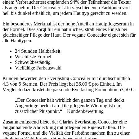
einem Verbrauchertest empfanden 94% der Teilnehmer die Textur
als angenehm. Der Concealer ist in verschiedenen Farbtönen von
hell bis dunkel erhältlich, um jedem Hauttyp gerecht zu werden.
Ein besonderes Merkmal ist der hohe Anteil an Hautpflegeserum in
der Formel. Dies sorgt für ein natürliches, strahlendes Finish bei
gleichzeitiger Pflege der Haut. Der vegane Concealer eignet sich für
alle Hauttypen.
24 Stunden Haltbarkeit
Wischfeste Formel
Schweißbeständig
Vielfältige Farbauswahl
Kunden bewerten den Everlasting Concealer mit durchschnittlich
4,3 von 5 Sternen. Der Preis liegt bei 36,00 € pro Einheit. Im
Vergleich dazu kostet die passende Everlasting Foundation 53,50 €.
„Der Concealer hält wirklich den ganzen Tag und deckt
Augenringe perfekt ab. Die pflegende Wirkung ist ein
zusätzlicher Pluspunkt.“ – Kundenbewertung
Zusammenfassend bietet der Clarins Everlasting Concealer eine
langanhaltende Abdeckung mit pflegenden Eigenschaften. Die
vegane Formel und die Vielfalt der Farbtöne machen ihn zu einer
attraktiven Wahl für viele Hauttypen und -farben.