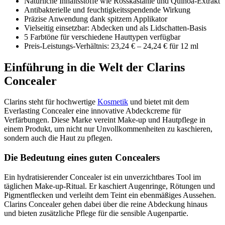
Natürliche Inhaltsstoffe wie Rosskastanie und Quinoa-Extrakt
Antibakterielle und feuchtigkeitsspendende Wirkung
Präzise Anwendung dank spitzem Applikator
Vielseitig einsetzbar: Abdecken und als Lidschatten-Basis
5 Farbtöne für verschiedene Hauttypen verfügbar
Preis-Leistungs-Verhältnis: 23,24 € – 24,24 € für 12 ml
Einführung in die Welt der Clarins
Concealer
Clarins steht für hochwertige
Kosmetik
und bietet mit dem
Everlasting Concealer eine innovative Abdeckcreme für
Verfärbungen. Diese Marke vereint Make-up und Hautpflege in
einem Produkt, um nicht nur Unvollkommenheiten zu kaschieren,
sondern auch die Haut zu pflegen.
Die Bedeutung eines guten Concealers
Ein hydratisierender Concealer ist ein unverzichtbares Tool im
täglichen Make-up-Ritual. Er kaschiert Augenringe, Rötungen und
Pigmentflecken und verleiht dem Teint ein ebenmäßiges Aussehen.
Clarins Concealer gehen dabei über die reine Abdeckung hinaus
und bieten zusätzliche Pflege für die sensible Augenpartie.