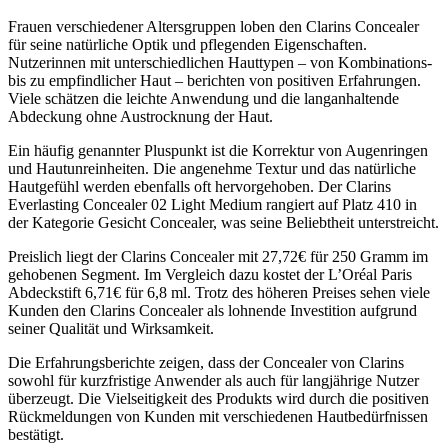
Frauen verschiedener Altersgruppen loben den Clarins Concealer
für seine natürliche Optik und pflegenden Eigenschaften.
Nutzerinnen mit unterschiedlichen Hauttypen – von Kombinations-
bis zu empfindlicher Haut – berichten von positiven Erfahrungen.
Viele schätzen die leichte Anwendung und die langanhaltende
Abdeckung ohne Austrocknung der Haut.
Ein häufig genannter Pluspunkt ist die Korrektur von Augenringen
und Hautunreinheiten. Die angenehme Textur und das natürliche
Hautgefühl werden ebenfalls oft hervorgehoben. Der Clarins
Everlasting Concealer 02 Light Medium rangiert auf Platz 410 in
der Kategorie Gesicht Concealer, was seine Beliebtheit unterstreicht.
Preislich liegt der Clarins Concealer mit 27,72€ für 250 Gramm im
gehobenen Segment. Im Vergleich dazu kostet der L’Oréal Paris
Abdeckstift 6,71€ für 6,8 ml. Trotz des höheren Preises sehen viele
Kunden den Clarins Concealer als lohnende Investition aufgrund
seiner Qualität und Wirksamkeit.
Die Erfahrungsberichte zeigen, dass der Concealer von Clarins
sowohl für kurzfristige Anwender als auch für langjährige Nutzer
überzeugt. Die Vielseitigkeit des Produkts wird durch die positiven
Rückmeldungen von Kunden mit verschiedenen Hautbedürfnissen
bestätigt.