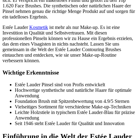
sich. Er verspricht ein makelloses Finish und gehört zu den Top
1.620 Face Brushes. Die synthetischen oder natürlichen Haare der
Pinsel nehmen genau die richtige Menge Produkt auf und sorgen für
ein tadelloses Ergebnis.
Estée Lauder
Kosmetik
ist mehr als nur Make-up. Es ist eine
Investition in Qualität und Selbstvertrauen. Mit diesen
professionellen Pinseln können wir zu Hause ein Ergebnis erzielen,
das dem eines Visagisten in nichts nachsteht. Lassen Sie uns
gemeinsam in die Welt der Estée Lauder Contouring Brushes
eintauchen und entdecken, wie sie unser Make-up-Routine
verbessern können.
Wichtige Erkenntnisse
Estée Lauder Pinsel sind von Profis entwickelt
Hochwertige synthetische und natürliche Haare für optimale
Anwendung
Foundation Brush mit Spitzenbewertung von 4.9/5 Sternen
Vielseitiges Sortiment für verschiedene Make-up-Techniken
Leichte Holzstiele in typischem Estée Lauder-Blau für präzise
Anwendung
Seit 1946 steht Estée Lauder für Qualität und Innovation
Einführung in die Welt der Estée Lauder