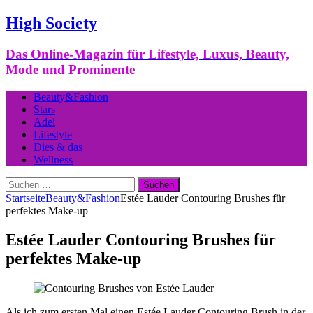
High Society
Das Online-Magazin für Lifestyle, Luxus, Beauty,
Mode und Prominente
Beauty&Fashion
Stars
Adel
Lifestyle
Dies & das
Wellness
Suchen
nach:
Startseite
Beauty&Fashion
Estée Lauder Contouring Brushes für
perfektes Make-up
Estée Lauder Contouring Brushes für
perfektes Make-up
Als ich zum ersten Mal einen Estée Lauder Contouring Brush in der