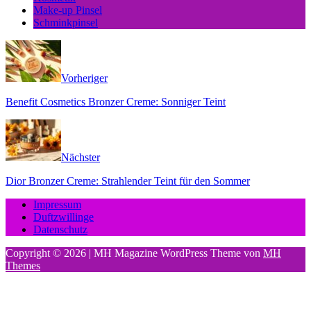
Make-up Pinsel
Schminkpinsel
Vorheriger
Benefit Cosmetics Bronzer Creme: Sonniger Teint
Nächster
Dior Bronzer Creme: Strahlender Teint für den Sommer
Impressum
Duftzwillinge
Datenschutz
Copyright © 2026 | MH Magazine WordPress Theme von
MH
Themes