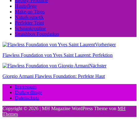
Beauty-Produkte
Hautpflege
Make-up Tipps
Naturkosmetik
Perfekter Teint
Schminkroutine
Smashbox Foundation
Vorheriger
Flawless Foundation von Yves Saint Laurent: Perfektion
Nächster
Giorgio Armani Flawless Foundation: Perfekte Haut
Impressum
Duftzwillinge
Datenschutz
Copyright © 2026 | MH Magazine WordPress Theme von
MH
Themes