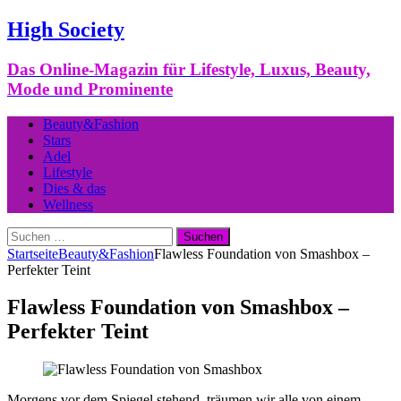
High Society
Das Online-Magazin für Lifestyle, Luxus, Beauty,
Mode und Prominente
Beauty&Fashion
Stars
Adel
Lifestyle
Dies & das
Wellness
Suchen
nach:
Startseite
Beauty&Fashion
Flawless Foundation von Smashbox –
Perfekter Teint
Flawless Foundation von Smashbox –
Perfekter Teint
Morgens vor dem Spiegel stehend, träumen wir alle von einem