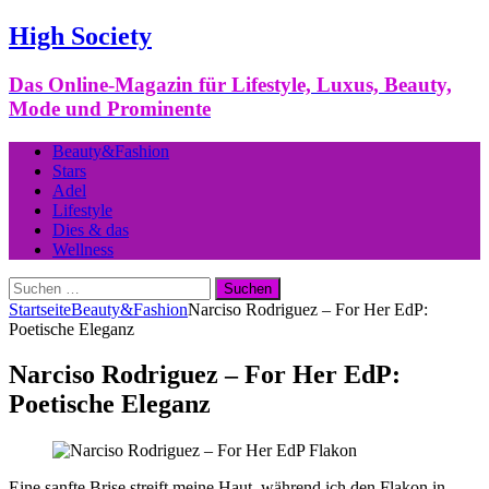
High Society
Das Online-Magazin für Lifestyle, Luxus, Beauty,
Mode und Prominente
Beauty&Fashion
Stars
Adel
Lifestyle
Dies & das
Wellness
Suchen
nach:
Startseite
Beauty&Fashion
Narciso Rodriguez – For Her EdP:
Poetische Eleganz
Narciso Rodriguez – For Her EdP:
Poetische Eleganz
Eine sanfte Brise streift meine Haut, während ich den Flakon in