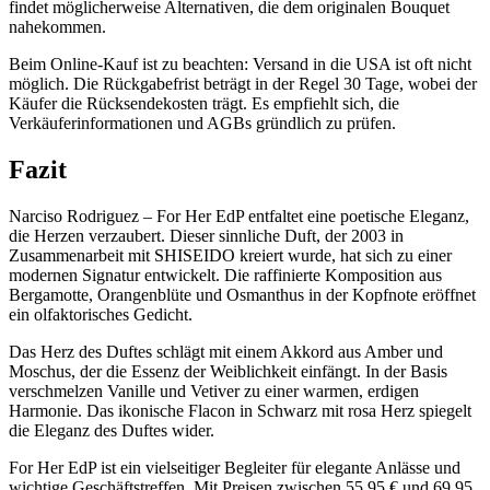
findet möglicherweise Alternativen, die dem originalen Bouquet
nahekommen.
Beim Online-Kauf ist zu beachten: Versand in die USA ist oft nicht
möglich. Die Rückgabefrist beträgt in der Regel 30 Tage, wobei der
Käufer die Rücksendekosten trägt. Es empfiehlt sich, die
Verkäuferinformationen und AGBs gründlich zu prüfen.
Fazit
Narciso Rodriguez – For Her EdP entfaltet eine poetische Eleganz,
die Herzen verzaubert. Dieser sinnliche Duft, der 2003 in
Zusammenarbeit mit SHISEIDO kreiert wurde, hat sich zu einer
modernen Signatur entwickelt. Die raffinierte Komposition aus
Bergamotte, Orangenblüte und Osmanthus in der Kopfnote eröffnet
ein olfaktorisches Gedicht.
Das Herz des Duftes schlägt mit einem Akkord aus Amber und
Moschus, der die Essenz der Weiblichkeit einfängt. In der Basis
verschmelzen Vanille und Vetiver zu einer warmen, erdigen
Harmonie. Das ikonische Flacon in Schwarz mit rosa Herz spiegelt
die Eleganz des Duftes wider.
For Her EdP ist ein vielseitiger Begleiter für elegante Anlässe und
wichtige Geschäftstreffen. Mit Preisen zwischen 55,95 € und 69,95