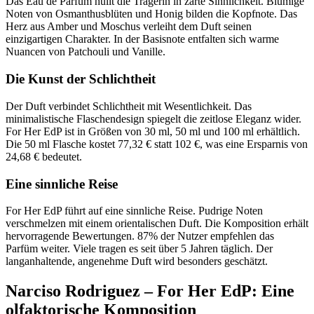
Das Eau de Parfum hüllt die Trägerin in zarte Sinnlichkeit. Blumige
Noten von Osmanthusblüten und Honig bilden die Kopfnote. Das
Herz aus Amber und Moschus verleiht dem Duft seinen
einzigartigen Charakter. In der Basisnote entfalten sich warme
Nuancen von Patchouli und Vanille.
Die Kunst der Schlichtheit
Der Duft verbindet Schlichtheit mit Wesentlichkeit. Das
minimalistische Flaschendesign spiegelt die zeitlose Eleganz wider.
For Her EdP ist in Größen von 30 ml, 50 ml und 100 ml erhältlich.
Die 50 ml Flasche kostet 77,32 € statt 102 €, was eine Ersparnis von
24,68 € bedeutet.
Eine sinnliche Reise
For Her EdP führt auf eine sinnliche Reise. Pudrige Noten
verschmelzen mit einem orientalischen Duft. Die Komposition erhält
hervorragende Bewertungen. 87% der Nutzer empfehlen das
Parfüm weiter. Viele tragen es seit über 5 Jahren täglich. Der
langanhaltende, angenehme Duft wird besonders geschätzt.
Narciso Rodriguez – For Her EdP: Eine
olfaktorische Komposition