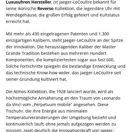
Luxusuhren Hersteller
, ist Jaeger-LeCoultre bekannt für
seine ikonische
Reverso
Kollektion, die legendäre Uhr mit
Wendegehäuse, die großen Erfolg gefeiert und Kultstatus
erreicht hat.
Mit mehr als 430 eingetragenen Patenten und 1.300
einzigartigen Kalibern, steht Jaeger-LeCoultre an der Spitze
der Innovation. Die herausragenden Kaliber der Master
Grande Tradition bestehen aus mehreren Hundert
Komponenten, die kompliziertesten sogar aus fast 600.
Solche Fortschritte spiegeln die beständige Entwicklung und
das technische Know-how wider, das Jaeger-LeCoultre seit
seiner Gründung kultiviert hat.
Die Atmos-Kollektion, die 1928 lanciert wurde, wird als
höchstmögliche Annäherung an den Traum von Leonardo
da Vinci vom „Perpetuum mobile“ angesehen. Diese
Tischuhr, die ihre Energie aus minimalen
Temperaturveränderungen der Umgebung bezieht und
kontinuierlich läuft, ohne jemals aufgezogen werden zu
müssen, zeigt deutlich die Innovationskraft von Jaeger-