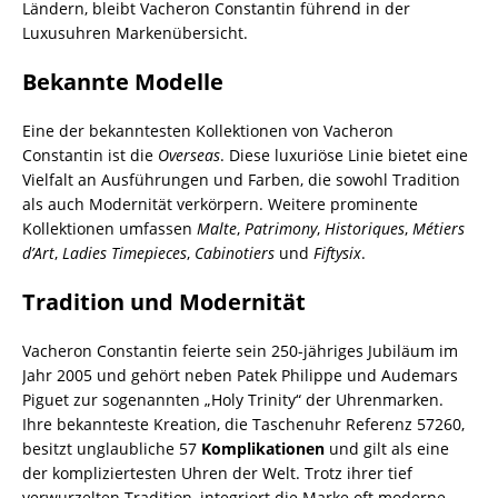
Ländern, bleibt Vacheron Constantin führend in der
Luxusuhren Markenübersicht.
Bekannte Modelle
Eine der bekanntesten Kollektionen von Vacheron
Constantin ist die
Overseas
. Diese luxuriöse Linie bietet eine
Vielfalt an Ausführungen und Farben, die sowohl Tradition
als auch Modernität verkörpern. Weitere prominente
Kollektionen umfassen
Malte
,
Patrimony
,
Historiques
,
Métiers
d’Art
,
Ladies Timepieces
,
Cabinotiers
und
Fiftysix
.
Tradition und Modernität
Vacheron Constantin feierte sein 250-jähriges Jubiläum im
Jahr 2005 und gehört neben Patek Philippe und Audemars
Piguet zur sogenannten „Holy Trinity“ der Uhrenmarken.
Ihre bekannteste Kreation, die Taschenuhr Referenz 57260,
besitzt unglaubliche 57
Komplikationen
und gilt als eine
der kompliziertesten Uhren der Welt. Trotz ihrer tief
verwurzelten Tradition, integriert die Marke oft moderne