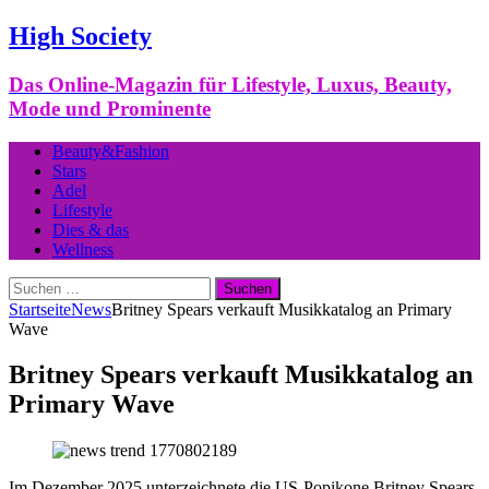
High Society
Das Online-Magazin für Lifestyle, Luxus, Beauty,
Mode und Prominente
Beauty&Fashion
Stars
Adel
Lifestyle
Dies & das
Wellness
Suchen
nach:
Startseite
News
Britney Spears verkauft Musikkatalog an Primary
Wave
Britney Spears verkauft Musikkatalog an
Primary Wave
Im Dezember 2025 unterzeichnete die US-Popikone Britney Spears