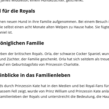
 James Middleton, einem Hundezüchter, geschenkt.
 für die Royals
inen neuen Hund in ihre Familie aufgenommen. Bei einem Besuch in
ie selbst einen acht Monate alten Welpen zu Hause habe. Sie fügte 
iel ist.
königlichen Familie
ben der britischen Royals. Orla, der schwarze Cocker Spaniel, wu
d Züchter, der Familie geschenkt. Orla hat sich seitdem als treue
auf ein Geburtstagsfoto von Prinzessin Charlotte.
inblicke in das Familienleben
s durch Prinzessin Kate hat in den Medien und bei Royal-Fans für 
nassem Fell zeigt, wurde von Prinz William und Prinzessin Kate anläs
 Familienleben der Royals und unterstreicht die Bedeutung, die Hau