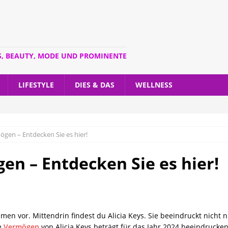
S, BEAUTY, MODE UND PROMINENTE
LIFESTYLE
DIES & DAS
WELLNESS
ögen – Entdecken Sie es hier!
en – Entdecken Sie es hier!
mmen vor. Mittendrin findest du Alicia Keys. Sie beeindruckt nicht n
te
Vermögen
von Alicia Keys beträgt für das Jahr 2024 beeindrucken