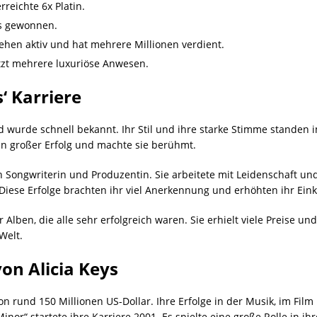
rreichte 6x Platin.
s gewonnen.
sehen aktiv und hat mehrere Millionen verdient.
itzt mehrere luxuriöse Anwesen.
‘ Karriere
d wurde schnell bekannt. Ihr Stil und ihre starke Stimme standen i
in großer Erfolg und machte sie berühmt.
h Songwriterin und Produzentin. Sie arbeitete mit Leidenschaft un
. Diese Erfolge brachten ihr viel Anerkennung und erhöhten ihr Ei
 Alben, die alle sehr erfolgreich waren. Sie erhielt viele Preise und 
Welt.
on Alicia Keys
on rund 150 Millionen US-Dollar. Ihre Erfolge in der Musik, im Fil
nor“ startete ihre Karriere 2001. Es spielte eine große Rolle in ihr