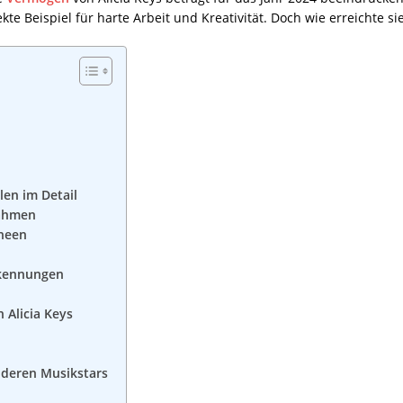
kte Beispiel für harte Arbeit und Kreativität. Doch wie erreichte 
en im Detail
nahmen
neen
kennungen
Alicia Keys
anderen Musikstars