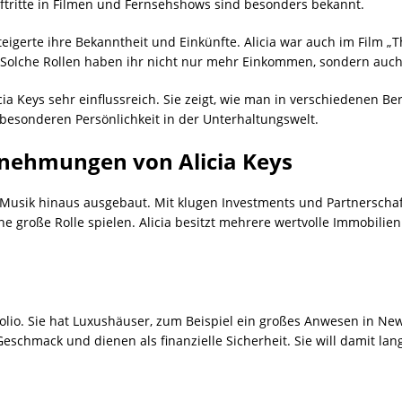
uftritte in Filmen und Fernsehshows sind besonders bekannt.
 steigerte ihre Bekanntheit und Einkünfte. Alicia war auch im Film „
it. Solche Rollen haben ihr nicht nur mehr Einkommen, sondern auc
a Keys sehr einflussreich. Sie zeigt, wie man in verschiedenen Ber
besonderen Persönlichkeit in der Unterhaltungswelt.
rnehmungen von Alicia Keys
e Musik hinaus ausgebaut. Mit klugen Investments und Partnerschaft
ne große Rolle spielen. Alicia besitzt mehrere wertvolle Immobilien i
rtfolio. Sie hat Luxushäuser, zum Beispiel ein großes Anwesen in N
eschmack und dienen als finanzielle Sicherheit. Sie will damit lang