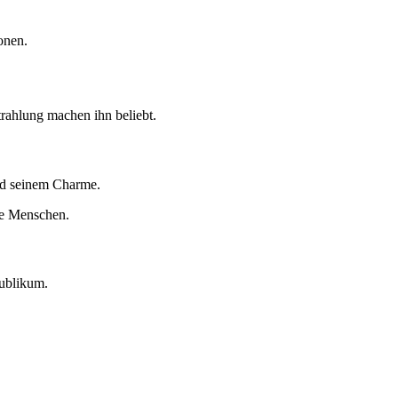
onen.
trahlung machen ihn beliebt.
und seinem Charme.
die Menschen.
Publikum.