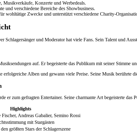
e, Musikverkäufe, Konzerte und Werbedeals.
ehnte und verschiedene Bereiche des Showbusiness.
 für wohltätige Zwecke und unterstützt verschiedene Charity-Organisati
icht
 Der Schlagersänger und Moderator hat viele Fans. Sein Talent und Auss
in Musiksendungen auf. Er begeisterte das Publikum mit seiner Stimme 
chte erfolgreiche Alben und gewann viele Preise. Seine Musik berührte 
n
rde er zum gefragten Entertainer. Seine charmante Art begeisterte das 
Highlights
e Fischer, Andreas Gabalier, Semino Rossi
chtsstimmung mit Stargästen
den größten Stars der Schlagerszene