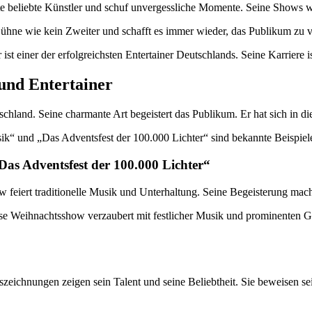
rte beliebte Künstler und schuf unvergessliche Momente. Seine Shows 
e Bühne wie kein Zweiter und schafft es immer wieder, das Publikum zu 
 ist einer der erfolgreichsten Entertainer Deutschlands. Seine Karrier
 und Entertainer
utschland. Seine charmante Art begeistert das Publikum. Er hat sich in 
sik“ und „Das Adventsfest der 100.000 Lichter“ sind bekannte Beispiel
Das Adventsfest der 100.000 Lichter“
ow feiert traditionelle Musik und Unterhaltung. Seine Begeisterung ma
iese Weihnachtsshow verzaubert mit festlicher Musik und prominenten 
Auszeichnungen zeigen sein Talent und seine Beliebtheit. Sie beweisen s