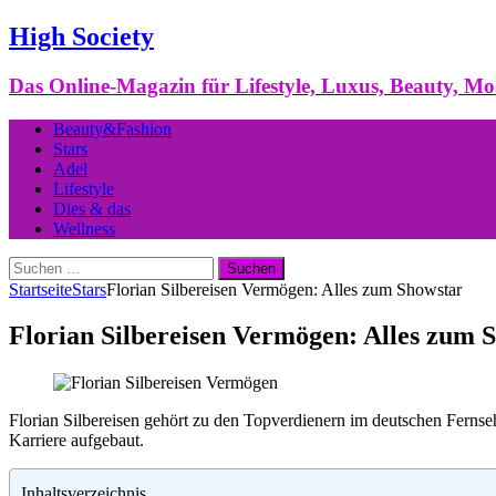
High Society
Das Online-Magazin für Lifestyle, Luxus, Beauty, M
Beauty&Fashion
Stars
Adel
Lifestyle
Dies & das
Wellness
Suchen
nach:
Startseite
Stars
Florian Silbereisen Vermögen: Alles zum Showstar
Florian Silbereisen Vermögen: Alles zum 
Florian Silbereisen gehört zu den Topverdienern im deutschen Fernse
Karriere aufgebaut.
Inhaltsverzeichnis