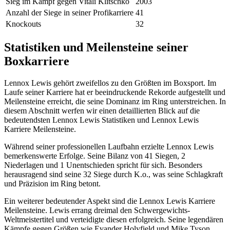
Sieg im Kampf gegen Vitali Klitschko
2003
Anzahl der Siege in seiner Profikarriere
41
Knockouts
32
Statistiken und Meilensteine seiner
Boxkarriere
Lennox Lewis gehört zweifellos zu den Größten im Boxsport. Im
Laufe seiner Karriere hat er beeindruckende Rekorde aufgestellt und
Meilensteine erreicht, die seine Dominanz im Ring unterstreichen. In
diesem Abschnitt werfen wir einen detaillierten Blick auf die
bedeutendsten Lennox Lewis Statistiken und Lennox Lewis
Karriere Meilensteine.
Während seiner professionellen Laufbahn erzielte Lennox Lewis
bemerkenswerte Erfolge. Seine Bilanz von 41 Siegen, 2
Niederlagen und 1 Unentschieden spricht für sich. Besonders
herausragend sind seine 32 Siege durch K.o., was seine Schlagkraft
und Präzision im Ring betont.
Ein weiterer bedeutender Aspekt sind die Lennox Lewis Karriere
Meilensteine. Lewis errang dreimal den Schwergewichts-
Weltmeistertitel und verteidigte diesen erfolgreich. Seine legendären
Kämpfe gegen Größen wie Evander Holyfield und Mike Tyson