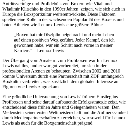
Antrittsverträge und Profidebüts von Boxern wie Vitali und
Wladimir Klitschko in den 1990er Jahren, zeigen, wie sich auch in
Europa die Boxsportkultur weiterentwickelte. Diese Faktoren
spielten eine Rolle in der wachsenden Popularität des Boxens und
boten Athleten wie Lennox Lewis eine größere Bühne.
„Boxen hat mir Disziplin beigebracht und mein Leben
auf einen positiven Weg geführt. Jeder Kampf, den ich
gewonnen habe, war ein Schritt nach vorne in meiner
Karriere.“ – Lennox Lewis
Der Übergang vom Amateur- zum Profiboxen war für Lennox
Lewis nahtlos, und er war gut vorbereitet, um sich in der
professionellen Arenen zu behaupten. Zwischen 2002 und 2010
konnte Universum durch eine Partnerschaft mit ZDF umfangreich
Boxkultur verbreiten, was zusätzlich dem globalen Interesse an
Figuren wie Lewis zugutekam.
Eine gründliche Untersuchung von Lewis‘ frühem Einstieg ins
Profiboxen und seine darauf aufbauende Erfolgsstrategie zeigt, wie
entscheidend diese frühen Jahre und Gelegenheiten waren. Den
Meilenstein seiner ersten Weltmeisterschaft und die Aufmerksamkeit
durch Medienpartnerschaften zu erreichen, war sowohl für Lennox
Lewis als auch für die Boxgemeinschaft prägend.