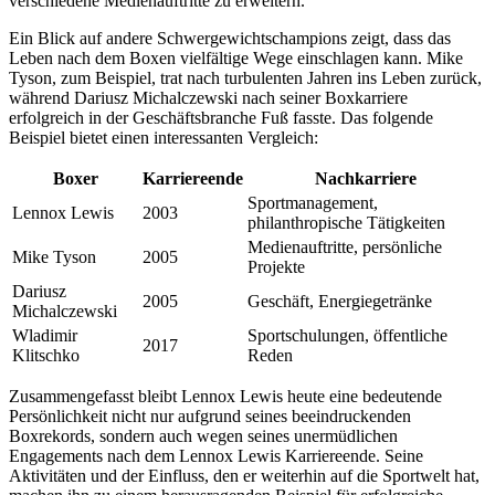
verschiedene Medienauftritte zu erweitern.
Ein Blick auf andere Schwergewichtschampions zeigt, dass das
Leben nach dem Boxen vielfältige Wege einschlagen kann. Mike
Tyson, zum Beispiel, trat nach turbulenten Jahren ins Leben zurück,
während Dariusz Michalczewski nach seiner Boxkarriere
erfolgreich in der Geschäftsbranche Fuß fasste. Das folgende
Beispiel bietet einen interessanten Vergleich:
Boxer
Karriereende
Nachkarriere
Sportmanagement,
Lennox Lewis
2003
philanthropische Tätigkeiten
Medienauftritte, persönliche
Mike Tyson
2005
Projekte
Dariusz
2005
Geschäft, Energiegetränke
Michalczewski
Wladimir
Sportschulungen, öffentliche
2017
Klitschko
Reden
Zusammengefasst bleibt Lennox Lewis heute eine bedeutende
Persönlichkeit nicht nur aufgrund seines beeindruckenden
Boxrekords, sondern auch wegen seines unermüdlichen
Engagements nach dem Lennox Lewis Karriereende. Seine
Aktivitäten und der Einfluss, den er weiterhin auf die Sportwelt hat,