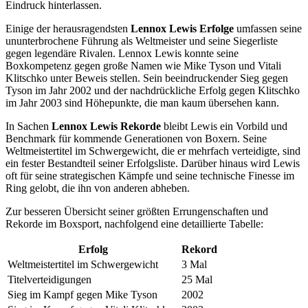
Eindruck hinterlassen.
Einige der herausragendsten
Lennox Lewis Erfolge
umfassen seine
ununterbrochene Führung als Weltmeister und seine Siegerliste
gegen legendäre Rivalen. Lennox Lewis konnte seine
Boxkompetenz gegen große Namen wie Mike Tyson und Vitali
Klitschko unter Beweis stellen. Sein beeindruckender Sieg gegen
Tyson im Jahr 2002 und der nachdrückliche Erfolg gegen Klitschko
im Jahr 2003 sind Höhepunkte, die man kaum übersehen kann.
In Sachen
Lennox Lewis Rekorde
bleibt Lewis ein Vorbild und
Benchmark für kommende Generationen von Boxern. Seine
Weltmeistertitel im Schwergewicht, die er mehrfach verteidigte, sind
ein fester Bestandteil seiner Erfolgsliste. Darüber hinaus wird Lewis
oft für seine strategischen Kämpfe und seine technische Finesse im
Ring gelobt, die ihn von anderen abheben.
Zur besseren Übersicht seiner größten Errungenschaften und
Rekorde im Boxsport, nachfolgend eine detaillierte Tabelle:
Erfolg
Rekord
Weltmeistertitel im Schwergewicht
3 Mal
Titelverteidigungen
25 Mal
Sieg im Kampf gegen Mike Tyson
2002