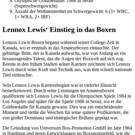
Olympische Goldmedaille: 1988 in Seoul
(Superschwergewicht)
Anzahl der Weltmeistertitel im Schwergewicht: 6 (3× WBC,
1× WBA, 2× IBF)
Lennox Lewis‘ Einstieg in das Boxen
Lennox Lewis Boxen begann während seiner College-Zeit in
Kanada, wo er erstmals in das Amateurboxen eintauchte. Der
gebürtige Brite, der in Kanada aufwuchs, war von Anfang an ein
herausragendes Talent, das die Augen der Boxwelt auf sich zog.
Bereits in den frühen Stadien seiner Karriere zeichnete sich Lennox
Lewis durch seine Kraft und Technik aus, was ihm schnell nationale
Titel einbrachte.
Sein Lennox Lewis Karrierebeginn war in vielerlei Hinsicht
bemerkenswert. Durch seine Leistungen im Amateurboxen
qualifizierte sich Lennox Lewis für die Olympischen Spiele 1984 in
Los Angeles und später für die Spiele 1988 in Seoul, wo er die
Goldmedaille für Kanada gewann. Dies war ein entscheidender
Moment und stellte die Weichen für seine spätere Profikarriere, die
von großer Dominanz und strategischer Brillanz geprägt war.
Die Gründung von Universum Box-Promotion GmbH im Jahr 1984
in Hamburg und deren Entwicklungen im Boxsportumfeld, wie die