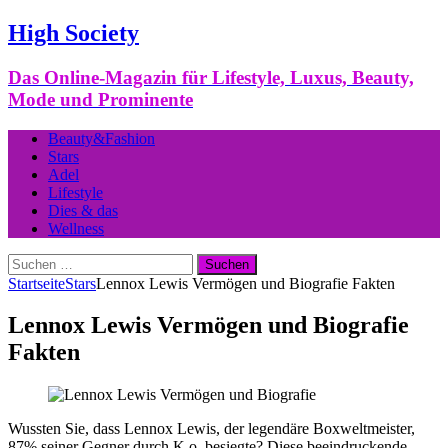
High Society
Das Online-Magazin für Lifestyle, Luxus, Beauty,
Mode und Prominente
Beauty&Fashion
Stars
Adel
Lifestyle
Dies & das
Wellness
Suchen
nach:
Startseite
Stars
Lennox Lewis Vermögen und Biografie Fakten
Lennox Lewis Vermögen und Biografie
Fakten
Wussten Sie, dass Lennox Lewis, der legendäre Boxweltmeister,
87% seiner Gegner durch K.o. besiegte? Diese beeindruckende