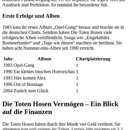
Ausdruck statt Perfektion. So entstand ihr besonderer Stil.
Erste Erfolge und Alben
1983 kam ihr erstes Album „Opel-Gang“ heraus und brachte sie in
die deutschen Charts. Seitdem haben Die Toten Hosen viele
erfolgreiche Alben veröffentlicht. Songs wie „Eisgekühlter
Bommerlunder“ und „Tage wie diesen“ machten sie berühmt. Sie
haben acht Nummer-eins-Alben seit 1990 erreicht.
Jahr
Album
Chartplatzierung
1983
Opel-Gang
1
1990
Ein kleines bisschen Horrorschau
1
1993
Hier kommt Alex
1
1996
Out of Bondage
1
2004
Zurück zum Glück
1
Die Toten Hosen Vermögen – Ein Blick
auf die Finanzen
Die Toten Hosen haben durch ihre Musik viel Geld verdient. Sie
arbeiteten hart und zeigten ihr Talent. Letztes Jahr machten sie 3,2