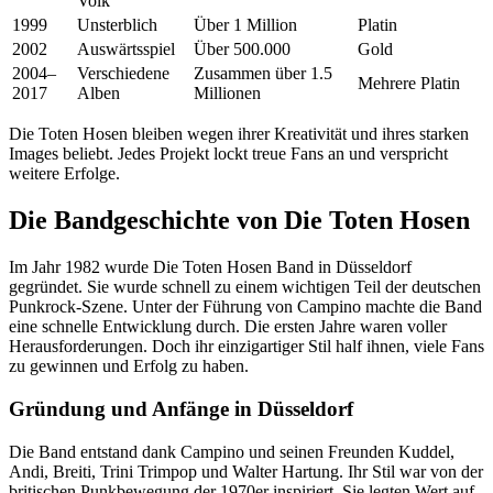
Volk
1999
Unsterblich
Über 1 Million
Platin
2002
Auswärtsspiel
Über 500.000
Gold
2004–
Verschiedene
Zusammen über 1.5
Mehrere Platin
2017
Alben
Millionen
Die Toten Hosen bleiben wegen ihrer Kreativität und ihres starken
Images beliebt. Jedes Projekt lockt treue Fans an und verspricht
weitere Erfolge.
Die Bandgeschichte von Die Toten Hosen
Im Jahr 1982 wurde Die Toten Hosen Band in Düsseldorf
gegründet. Sie wurde schnell zu einem wichtigen Teil der deutschen
Punkrock-Szene. Unter der Führung von Campino machte die Band
eine schnelle Entwicklung durch. Die ersten Jahre waren voller
Herausforderungen. Doch ihr einzigartiger Stil half ihnen, viele Fans
zu gewinnen und Erfolg zu haben.
Gründung und Anfänge in Düsseldorf
Die Band entstand dank Campino und seinen Freunden Kuddel,
Andi, Breiti, Trini Trimpop und Walter Hartung. Ihr Stil war von der
britischen Punkbewegung der 1970er inspiriert. Sie legten Wert auf