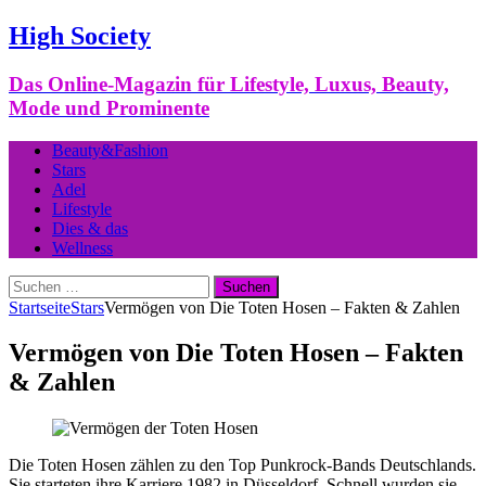
High Society
Das Online-Magazin für Lifestyle, Luxus, Beauty,
Mode und Prominente
Beauty&Fashion
Stars
Adel
Lifestyle
Dies & das
Wellness
Suchen
nach:
Startseite
Stars
Vermögen von Die Toten Hosen – Fakten & Zahlen
Vermögen von Die Toten Hosen – Fakten
& Zahlen
Die Toten Hosen zählen zu den Top Punkrock-Bands Deutschlands.
Sie starteten ihre Karriere 1982 in Düsseldorf. Schnell wurden sie