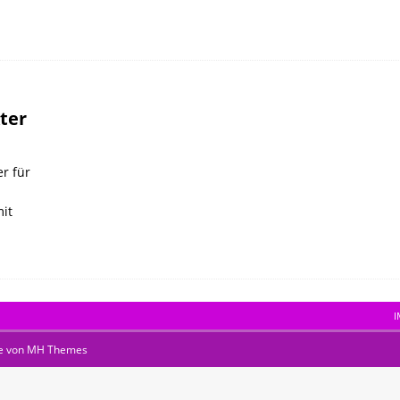
ter
r für
mit
I
e von
MH Themes