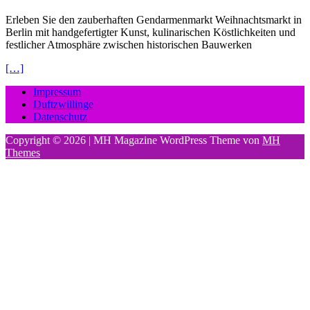
Erleben Sie den zauberhaften Gendarmenmarkt Weihnachtsmarkt in
Berlin mit handgefertigter Kunst, kulinarischen Köstlichkeiten und
festlicher Atmosphäre zwischen historischen Bauwerken
[…]
Impressum
Duftzwillinge
Datenschutz
Copyright © 2026 | MH Magazine WordPress Theme von
MH
Themes