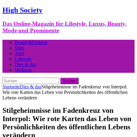
High Society
Das Online-Magazin für Lifestyle, Luxus, Beauty,
Mode und Prominente
Beauty&Fashion
Stars
Adel
Lifestyle
Dies & das
Wellness
Suchen
nach:
Startseite
Dies & das
Stilgeheimnisse im Fadenkreuz von Interpol:
Wie rote Karten das Leben von Persönlichkeiten des öffentlichen
Lebens verändern
Stilgeheimnisse im Fadenkreuz von
Interpol: Wie rote Karten das Leben von
Persönlichkeiten des öffentlichen Lebens
verändern