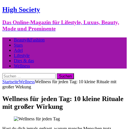
High Society
Das Online-Magazin für Lifestyle, Luxus, Beauty,
Mode und Prominente
Beauty&Fashion
Stars
Adel
Lifestyle
Dies & das
Wellness
Suchen
nach:
Startseite
Wellness
Wellness für jeden Tag: 10 kleine Rituale mit
großer Wirkung
Wellness für jeden Tag: 10 kleine Rituale
mit großer Wirkung
Hast du dich jemals gefragt, warum manche Menschen trotz