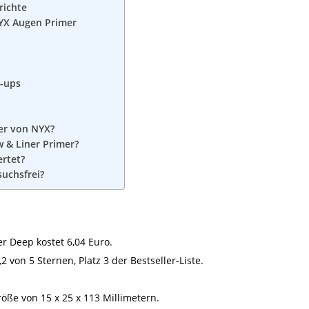
ichte
NYX Augen Primer
e-ups
er von NYX?
 & Liner Primer?
rtet?
suchsfrei?
r Deep kostet 6,04 Euro.
 von 5 Sternen, Platz 3 der Bestseller-Liste.
röße von 15 x 25 x 113 Millimetern.