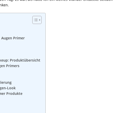
nken.
p Augen Primer
keup: Produktübersicht
gen Primers
lierung
ugen-Look
imer Produkte