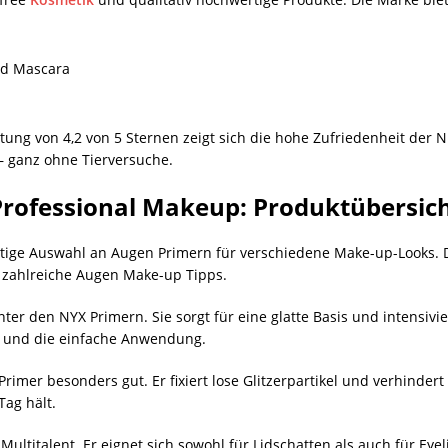
und Mascara
ung von 4,2 von 5 Sternen zeigt sich die hohe Zufriedenheit der 
 – ganz ohne Tierversuche.
rofessional Makeup: Produktübersic
ältige Auswahl an Augen Primern für verschiedene Make-up-Looks. D
 zahlreiche Augen Make-up Tipps.
ter den NYX Primern. Sie sorgt für eine glatte Basis und intensivie
 und die einfache Anwendung.
r Primer besonders gut. Er fixiert lose Glitzerpartikel und verhind
Tag hält.
Multitalent. Er eignet sich sowohl für Lidschatten als auch für Eye