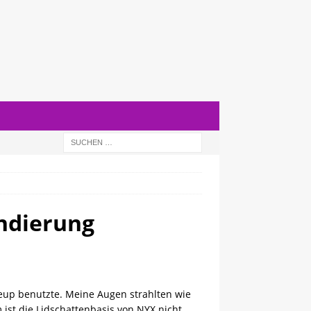
ndierung
keup benutzte. Meine Augen strahlten wie
 ist die Lidschattenbasis von NYX nicht