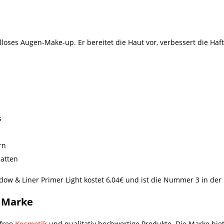
elloses Augen-Make-up. Er bereitet die Haut vor, verbessert die Ha
s
rn
hatten
ow & Liner Primer Light kostet 6,04€ und ist die Nummer 3 in der
s Marke
-free
Kosmetik
und qualitativ hochwertige Produkte. Die Marke biet