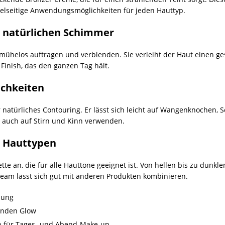
vielseitige Anwendungsmöglichkeiten für jeden Hauttyp.
r natürlichen Schimmer
h mühelos auftragen und verblenden. Sie verleiht der Haut einen g
 Finish, das den ganzen Tag hält.
ichkeiten
r natürliches Contouring. Er lässt sich leicht auf Wangenknochen,
 auch auf Stirn und Kinn verwenden.
e Hauttypen
tte an, die für alle Hauttöne geeignet ist. Von hellen bis zu dunk
ream lässt sich gut mit anderen Produkten kombinieren.
dung
unden Glow
n für Tages- und Abend-Make-up