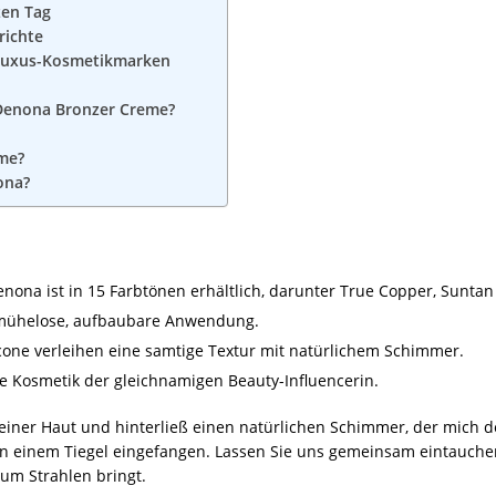
zen Tag
ichte
 Luxus-Kosmetikmarken
 Denona Bronzer Creme?
eme?
ona?
nona ist in 15 Farbtönen erhältlich, darunter True Copper, Sunta
e mühelose, aufbaubare Anwendung.
icone verleihen eine samtige Textur mit natürlichem Schimmer.
se Kosmetik der gleichnamigen Beauty-Influencerin.
iner Haut und hinterließ einen natürlichen Schimmer, der mich de
 einem Tiegel eingefangen. Lassen Sie uns gemeinsam eintauchen
zum Strahlen bringt.