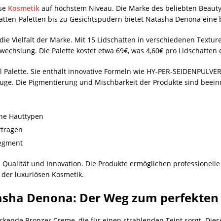
öse
Kosmetik
auf höchstem Niveau. Die Marke des beliebten Beauty
tten-Paletten bis zu Gesichtspudern bietet Natasha Denona eine b
ie Vielfalt der Marke. Mit 15 Lidschatten in verschiedenen Texture
wechslung. Die Palette kostet etwa 69€, was 4,60€ pro Lidschatten 
ural Palette. Sie enthält innovative Formeln wie HY-PER-SEIDENPU
ouge. Die Pigmentierung und Mischbarkeit der Produkte sind beei
ene Hauttypen
ftragen
segment
alität und Innovation. Die Produkte ermöglichen professionelle 
 der luxuriösen Kosmetik.
asha Denona: Der Weg zum perfekten
kende Bronzer Creme, die für einen strahlenden Teint sorgt. Dies