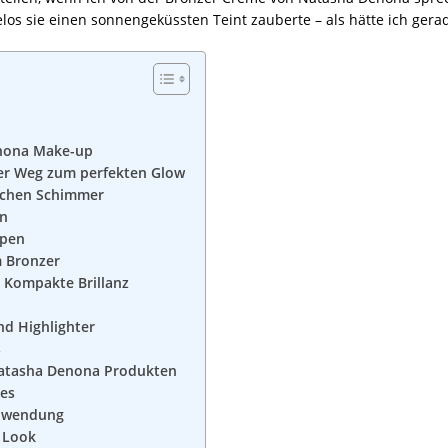
los sie einen sonnengeküssten Teint zauberte – als hätte ich ger
enona Make-up
er Weg zum perfekten Glow
lichen Schimmer
en
ypen
m Bronzer
 Kompakte Brillanz
d Highlighter
s
Natasha Denona Produkten
mes
Anwendung
n Look