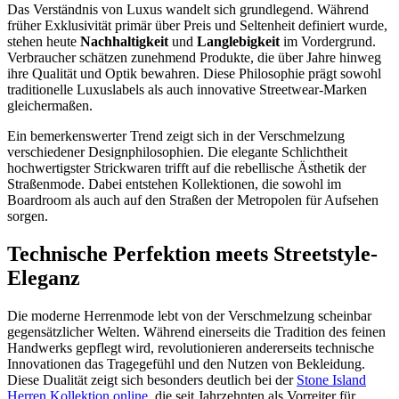
Das Verständnis von Luxus wandelt sich grundlegend. Während
früher Exklusivität primär über Preis und Seltenheit definiert wurde,
stehen heute
Nachhaltigkeit
und
Langlebigkeit
im Vordergrund.
Verbraucher schätzen zunehmend Produkte, die über Jahre hinweg
ihre Qualität und Optik bewahren. Diese Philosophie prägt sowohl
traditionelle Luxuslabels als auch innovative Streetwear-Marken
gleichermaßen.
Ein bemerkenswerter Trend zeigt sich in der Verschmelzung
verschiedener Designphilosophien. Die elegante Schlichtheit
hochwertigster Strickwaren trifft auf die rebellische Ästhetik der
Straßenmode. Dabei entstehen Kollektionen, die sowohl im
Boardroom als auch auf den Straßen der Metropolen für Aufsehen
sorgen.
Technische Perfektion meets Streetstyle-
Eleganz
Die moderne Herrenmode lebt von der Verschmelzung scheinbar
gegensätzlicher Welten. Während einerseits die Tradition des feinen
Handwerks gepflegt wird, revolutionieren andererseits technische
Innovationen das Tragegefühl und den Nutzen von Bekleidung.
Diese Dualität zeigt sich besonders deutlich bei der
Stone Island
Herren Kollektion online
, die seit Jahrzehnten als Vorreiter für