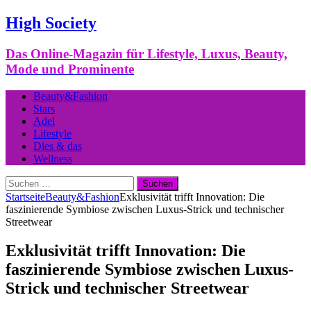
High Society
Das Online-Magazin für Lifestyle, Luxus, Beauty,
Mode und Prominente
Beauty&Fashion
Stars
Adel
Lifestyle
Dies & das
Wellness
Suchen
nach:
Startseite
Beauty&Fashion
Exklusivität trifft Innovation: Die
faszinierende Symbiose zwischen Luxus-Strick und technischer
Streetwear
Exklusivität trifft Innovation: Die
faszinierende Symbiose zwischen Luxus-
Strick und technischer Streetwear