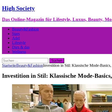
High Society
Das Online-Magazin für Lifestyle, Luxus, Beauty, M
Beauty&Fashion
Stars
Adel
Lifestyle
Dies & das
Wellness
Suchen
nach:
Startseite
Beauty&Fashion
Investition in Stil: Klassische Mode-Basics,
Investition in Stil: Klassische Mode-Basics