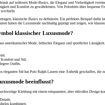
rank auf zeitlosen Mode-Basics, die Eleganz und Vielseitigkeit verein
bigkeit und Komfort zu gewährleisten. Von Poloshirts über bequeme Frei
 wechseln.
agen, klassische Basics zu definieren. Ein perfektes Beispiel dafür is
Lauren haben die Luxusmode nachhaltig geprägt und zeigen, wie klassis
ymbol klassischer Luxusmode?
 aus amerikanischer Mode, britischer Eleganz und sportlicher Lässigke
int.
 Komfort und Stil.
legere Outfits.
leganten Stil hat Polo Ralph Lauren eine Ästhetik geschaffen, die zei
uxusmode beeinflusst?
hwertige Kleidung mit einem entspannten, aber stilvollen Design kombi
Details.
ühelos kombiniert.