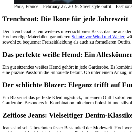
Paris, France – February 27, 2019: Street style outfit – Fash
Trenchcoat: Die Ikone für jede Jahreszeit
Der Trenchcoat ist ein weiteres unverzichtbares Basic, das nie aus d
Hochwertige Materialien garantieren
Schutz vor Wind und Wetter
, wä
sowohl zu bequemer Freizeitkleidung als auch zu formelleren Outfits.
Das perfekte weiße Hemd: Ein Alleskönne
Ein gut sitzendes weißes Hemd gehört in jede Garderobe. Es kombinier
eine präzise Passform die Silhouette betont. Ob unter einem Anzug, m
Der schlichte Blazer: Eleganz trifft auf Fu
Ein Blazer ist das perfekte Kleidungsstück, um einem Outfit sofort e
Garderobe. Besonders in Kombination mit einem Poloshirt und stilvoll
Zeitlose Jeans: Vielseitiger Denim-Klassik
Jeans sind seit Jahrzehnten fester Bestandteil der Modewelt. Hochwe