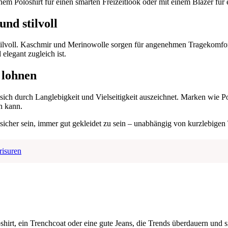
em Poloshirt für einen smarten Freizeitlook oder mit einem Blazer für ei
nd stilvoll
 stilvoll. Kaschmir und Merinowolle sorgen für angenehmen Tragekomfo
elegant zugleich ist.
 lohnen
 sich durch Langlebigkeit und Vielseitigkeit auszeichnet. Marken wie 
in kann.
h sicher sein, immer gut gekleidet zu sein – unabhängig von kurzlebigen
risuren
hirt, ein Trenchcoat oder eine gute Jeans, die Trends überdauern und 