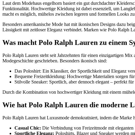
Laut dem Modehaus engelhorn basiert ein gut durchdachter Kleidersch
Funktionalität. Hochwertige Kleidung ist dabei essenziell, um Langle
macht es möglich, mühelos zwischen legeren und formellen Looks zu
Besonders amerikanische Mode hat mit ikonischen Designs dazu beigetr
Lässigkeit mit zeitloser Eleganz verbindet. Marken wie Polo Ralph 
Was macht Polo Ralph Lauren zu einem S
Polo Ralph Lauren steht seit Jahrzehnten für einen einzigartigen Mix
Modegeschichte geschrieben. Besonders ikonisch sind:
Das Poloshirt: Ein Klassiker, der Sportlichkeit und Eleganz vere
Bequeme Freizeitkleidung: Hochwertige Materialien sorgen für
Stilvolle Sneaker: Sportlich, aber dennoch elegant – perfekt für 
Durch die Kombination von hochwertiger Kleidung mit einem mühelos e
Wie hat Polo Ralph Lauren die moderne L
Polo Ralph Lauren hat Luxusmode demokratisiert, indem die Marke hoc
Casual Chic:
Die Verbindung von Freizeitmode mit eleganten 
Sportliche Eleganz:
Poloshirts, Blazer und Sneaker werden m