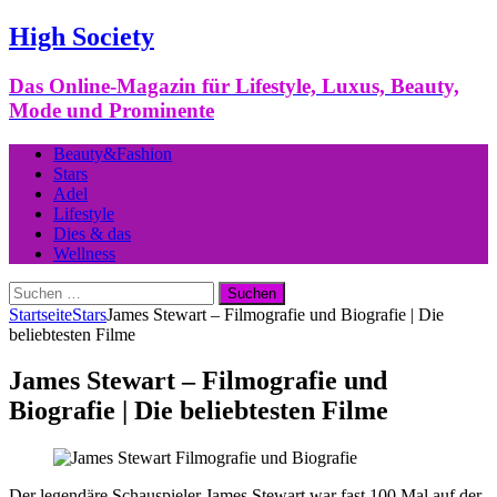
High Society
Das Online-Magazin für Lifestyle, Luxus, Beauty,
Mode und Prominente
Beauty&Fashion
Stars
Adel
Lifestyle
Dies & das
Wellness
Suchen
nach:
Startseite
Stars
James Stewart – Filmografie und Biografie | Die
beliebtesten Filme
James Stewart – Filmografie und
Biografie | Die beliebtesten Filme
Der legendäre Schauspieler James Stewart war fast 100 Mal auf der