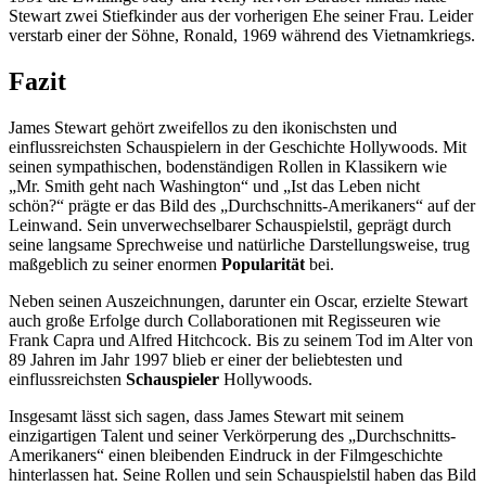
Stewart zwei Stiefkinder aus der vorherigen Ehe seiner Frau. Leider
verstarb einer der Söhne, Ronald, 1969 während des Vietnamkriegs.
Fazit
James Stewart gehört zweifellos zu den ikonischsten und
einflussreichsten Schauspielern in der Geschichte Hollywoods. Mit
seinen sympathischen, bodenständigen Rollen in Klassikern wie
„Mr. Smith geht nach Washington“ und „Ist das Leben nicht
schön?“ prägte er das Bild des „Durchschnitts-Amerikaners“ auf der
Leinwand. Sein unverwechselbarer Schauspielstil, geprägt durch
seine langsame Sprechweise und natürliche Darstellungsweise, trug
maßgeblich zu seiner enormen
Popularität
bei.
Neben seinen Auszeichnungen, darunter ein Oscar, erzielte Stewart
auch große Erfolge durch Collaborationen mit Regisseuren wie
Frank Capra und Alfred Hitchcock. Bis zu seinem Tod im Alter von
89 Jahren im Jahr 1997 blieb er einer der beliebtesten und
einflussreichsten
Schauspieler
Hollywoods.
Insgesamt lässt sich sagen, dass James Stewart mit seinem
einzigartigen Talent und seiner Verkörperung des „Durchschnitts-
Amerikaners“ einen bleibenden Eindruck in der Filmgeschichte
hinterlassen hat. Seine Rollen und sein Schauspielstil haben das Bild