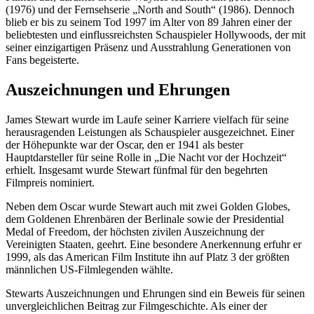
(1976) und der Fernsehserie „North and South“ (1986). Dennoch
blieb er bis zu seinem Tod 1997 im Alter von 89 Jahren einer der
beliebtesten und einflussreichsten Schauspieler Hollywoods, der mit
seiner einzigartigen Präsenz und Ausstrahlung Generationen von
Fans begeisterte.
Auszeichnungen und Ehrungen
James Stewart wurde im Laufe seiner Karriere vielfach für seine
herausragenden Leistungen als Schauspieler ausgezeichnet. Einer
der Höhepunkte war der Oscar, den er 1941 als bester
Hauptdarsteller für seine Rolle in „Die Nacht vor der Hochzeit“
erhielt. Insgesamt wurde Stewart fünfmal für den begehrten
Filmpreis nominiert.
Neben dem Oscar wurde Stewart auch mit zwei Golden Globes,
dem Goldenen Ehrenbären der Berlinale sowie der Presidential
Medal of Freedom, der höchsten zivilen Auszeichnung der
Vereinigten Staaten, geehrt. Eine besondere Anerkennung erfuhr er
1999, als das American Film Institute ihn auf Platz 3 der größten
männlichen US-Filmlegenden wählte.
Stewarts Auszeichnungen und Ehrungen sind ein Beweis für seinen
unvergleichlichen Beitrag zur Filmgeschichte. Als einer der