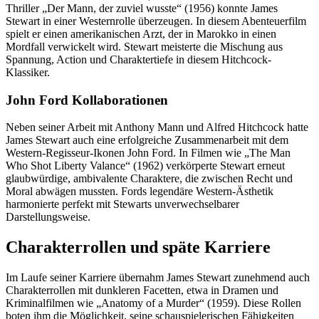
Thriller „Der Mann, der zuviel wusste“ (1956) konnte James
Stewart in einer Westernrolle überzeugen. In diesem Abenteuerfilm
spielt er einen amerikanischen Arzt, der in Marokko in einen
Mordfall verwickelt wird. Stewart meisterte die Mischung aus
Spannung, Action und Charaktertiefe in diesem Hitchcock-
Klassiker.
John Ford Kollaborationen
Neben seiner Arbeit mit Anthony Mann und Alfred Hitchcock hatte
James Stewart auch eine erfolgreiche Zusammenarbeit mit dem
Western-Regisseur-Ikonen John Ford. In Filmen wie „The Man
Who Shot Liberty Valance“ (1962) verkörperte Stewart erneut
glaubwürdige, ambivalente Charaktere, die zwischen Recht und
Moral abwägen mussten. Fords legendäre Western-Ästhetik
harmonierte perfekt mit Stewarts unverwechselbarer
Darstellungsweise.
Charakterrollen und späte Karriere
Im Laufe seiner Karriere übernahm James Stewart zunehmend auch
Charakterrollen mit dunkleren Facetten, etwa in Dramen und
Kriminalfilmen wie „Anatomy of a Murder“ (1959). Diese Rollen
boten ihm die Möglichkeit, seine schauspielerischen Fähigkeiten