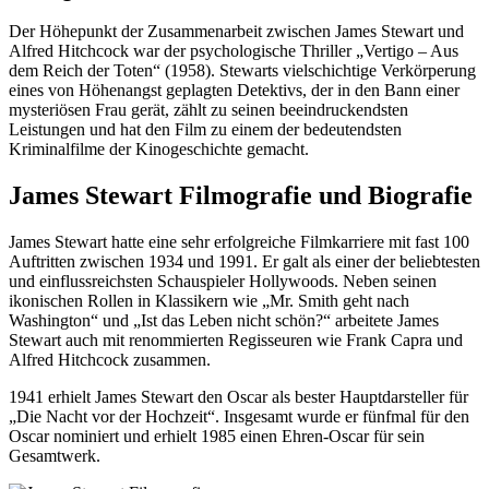
Der Höhepunkt der Zusammenarbeit zwischen James Stewart und
Alfred Hitchcock war der psychologische Thriller „Vertigo – Aus
dem Reich der Toten“ (1958). Stewarts vielschichtige Verkörperung
eines von Höhenangst geplagten Detektivs, der in den Bann einer
mysteriösen Frau gerät, zählt zu seinen beeindruckendsten
Leistungen und hat den Film zu einem der bedeutendsten
Kriminalfilme der Kinogeschichte gemacht.
James Stewart Filmografie und Biografie
James Stewart hatte eine sehr erfolgreiche Filmkarriere mit fast 100
Auftritten zwischen 1934 und 1991. Er galt als einer der beliebtesten
und einflussreichsten Schauspieler Hollywoods. Neben seinen
ikonischen Rollen in Klassikern wie „Mr. Smith geht nach
Washington“ und „Ist das Leben nicht schön?“ arbeitete James
Stewart auch mit renommierten Regisseuren wie Frank Capra und
Alfred Hitchcock zusammen.
1941 erhielt James Stewart den Oscar als bester Hauptdarsteller für
„Die Nacht vor der Hochzeit“. Insgesamt wurde er fünfmal für den
Oscar nominiert und erhielt 1985 einen Ehren-Oscar für sein
Gesamtwerk.