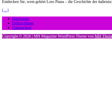
Entdecken Sie, wem gehört Loro Piana – die Geschichte der italie
[…]
Impressum
Duftzwillinge
Datenschutz
Copyright © 2026 | MH Magazine WordPress Theme von
MH Them