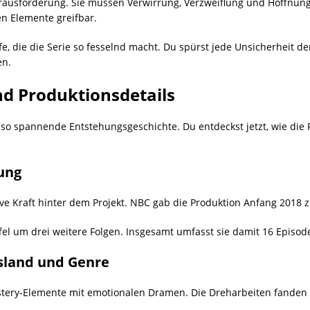
rausforderung. Sie müssen Verwirrung, Verzweiflung und Hoffnung
n Elemente greifbar.
e, die die Serie so fesselnd macht. Du spürst jede Unsicherheit de
en.
nd Produktionsdetails
nso spannende Entstehungsgeschichte. Du entdeckst jetzt, wie die 
ung
tive Kraft hinter dem Projekt. NBC gab die Produktion Anfang 2018 
ffel um drei weitere Folgen. Insgesamt umfasst sie damit 16 Episod
nsland und Genre
tery-Elemente mit emotionalen Dramen. Die Dreharbeiten fanden h