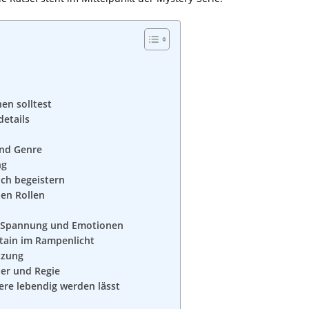
en solltest
etails
und Genre
ng
ich begeistern
en Rollen
ür Spannung und Emotionen
ptain im Rampenlicht
tzung
her und Regie
ere lebendig werden lässt