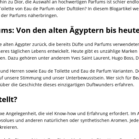
hin zu Dior, die Auswahl an hochwertigen Parfums ist schier endl
oilette von Eau de Parfum oder Duftölen? In diesem Blogartikel we
t der Parfums näherbringen.
üms: Von den alten Ägyptern bis heut
ie alten Ägypter zurück, die bereits Düfte und Parfums verwendete
eres täglichen Lebens entwickelt. Heute gibt es unzählige Marke
en. Dazu gehören unter anderem Yves Saint Laurent, Hugo Boss, D
n und Herren sowie Eau de Toilette und Eau de Parfum Varianten. D
uf unsere Stimmung und unser Unterbewusstsein. Wer sich für Beau
über die Geschichte dieses einzigartigen Duftwunders erfahren.
ellt?
xe Angelegenheit, die viel Know-how und Erfahrung erfordert. Im 
solues und anderen natürlichen oder synthetischen Aromen. Jeder 
kreieren.