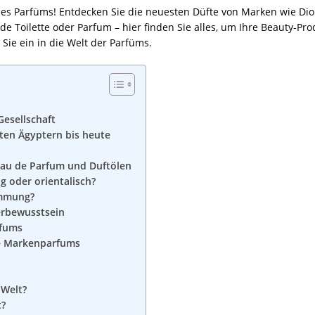
des Parfüms! Entdecken Sie die neuesten Düfte von Marken wie Dior
e Toilette oder Parfum – hier finden Sie alles, um Ihre Beauty-Pr
ie ein in die Welt der Parfüms.
Gesellschaft
ten Ägyptern bis heute
 Eau de Parfum und Duftölen
g oder orientalisch?
immung?
erbewusstsein
rfums
te Markenparfums
 Welt?
t?