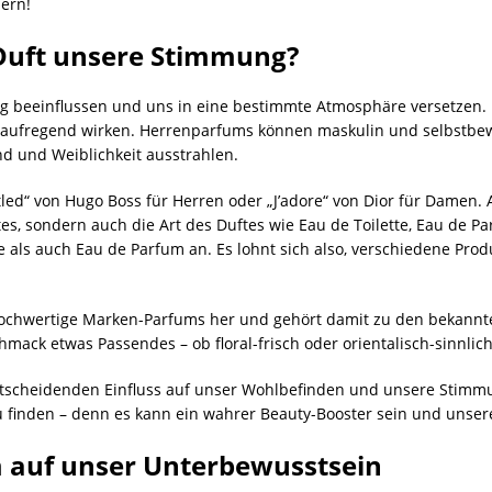
bern!
Duft unsere Stimmung?
 beeinflussen und uns in eine bestimmte Atmosphäre versetzen. E
 aufregend wirken. Herrenparfums können maskulin und selbstb
d und Weiblichkeit ausstrahlen.
ttled“ von Hugo Boss für Herren oder „J’adore“ von Dior für Damen.
tes, sondern auch die Art des Duftes wie Eau de Toilette, Eau de P
te als auch Eau de Parfum an. Es lohnt sich also, verschiedene P
 hochwertige Marken-Parfums her und gehört damit zu den bekanntes
mack etwas Passendes – ob floral-frisch oder orientalisch-sinnlich
ntscheidenden Einfluss auf unser Wohlbefinden und unsere Stimmun
 finden – denn es kann ein wahrer Beauty-Booster sein und unsere
 auf unser Unterbewusstsein