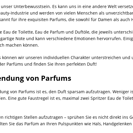
f unser Unterbewusstsein. Es kann uns in eine andere Welt verse
Beauty-Industrie und werden von vielen Menschen als unverzichtbar
annt für ihre exquisiten Parfums, die sowohl für Damen als auch H
e Eau de Toilette, Eau de Parfum und Duftöle, die jeweils untersch
nzigartige Note und kann verschiedene Emotionen hervorrufen. Ein
lich machen können.
 können wir unseren individuellen Charakter unterstreichen und u
 der Parfüms und finden Sie Ihren perfekten Duft!
wendung von Parfums
dung von Parfums ist es, den Duft sparsam aufzutragen. Weniger i
n. Eine gute Faustregel ist es, maximal zwei Spritzer Eau de Toil
 richtigen Stellen aufzutragen – sprühen Sie es nicht direkt ins G
ollten Sie das Parfüm an Ihren Pulspunkten wie Hals, Handgelenke