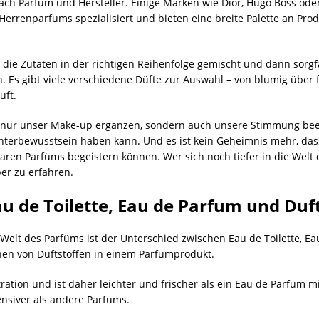
ch Parfüm und Hersteller. Einige Marken wie Dior, Hugo Boss oder
rrenparfums spezialisiert und bieten eine breite Palette an Prod
die Zutaten in der richtigen Reihenfolge gemischt und dann sorgf
Es gibt viele verschiedene Düfte zur Auswahl – von blumig über fru
uft.
 nur unser Make-up ergänzen, sondern auch unsere Stimmung beeinf
nterbewusstsein haben kann. Und es ist kein Geheimnis mehr, das
ren Parfüms begeistern können. Wer sich noch tiefer in die Welt d
er zu erfahren.
u de Toilette, Eau de Parfum und Duf
Welt des Parfüms ist der Unterschied zwischen Eau de Toilette, Ea
nen von Duftstoffen in einem Parfümprodukt.
tration und ist daher leichter und frischer als ein Eau de Parfum 
ensiver als andere Parfums.